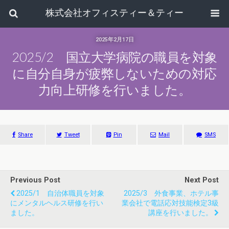
株式会社オフィスティー＆ティー
2025年2月17日
2025/2 国立大学病院の職員を対象
に自分自身が疲弊しないための対応
力向上研修を行いました。
Share
Tweet
Pin
Mail
SMS
Previous Post
Next Post
2025/1 自治体職員を対象
2025/3 外食事業、ホテル事
にメンタルヘルス研修を行い
業会社で電話応対技能検定3級
ました。
講座を行いました。