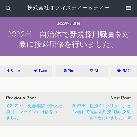
株式会社オフィスティー＆ティー
2022年4月25日
2022/4 自治体で新規採用職員を対
象に接遇研修を行いました。
Share
Tweet
Pin
Mail
SMS
Previous Post
Next Post
2022/4 動物病院で新入社
2022/5 医療ICTソリューショ
員（オンライン）研修を行い
ン会社で電話応対技能検定3級
ました。
講座を行いました。