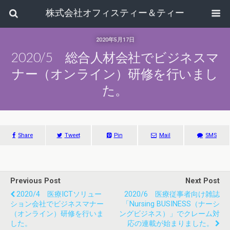
株式会社オフィスティー＆ティー
2020年5月17日
2020/5 総合人材会社でビジネスマ
ナー（オンライン）研修を行いまし
た。
Share
Tweet
Pin
Mail
SMS
Previous Post
Next Post
2020/4 医療ICTソリュー
2020/6 医療従事者向け雑誌
ション会社でビジネスマナー
「Nursing BUSINESS（ナーシ
（オンライン）研修を行いま
ングビジネス）」でクレーム対
した。
応の連載が始まりました。