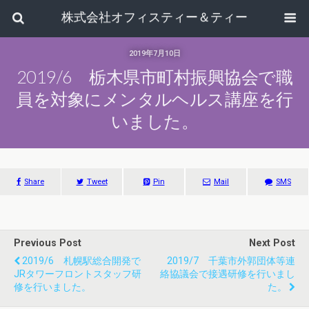
株式会社オフィスティー＆ティー
2019年7月10日
2019/6 栃木県市町村振興協会で職
員を対象にメンタルヘルス講座を行
いました。
Share
Tweet
Pin
Mail
SMS
Previous Post
Next Post
2019/6 札幌駅総合開発で
2019/7 千葉市外郭団体等連
JRタワーフロントスタッフ研
絡協議会で接遇研修を行いまし
修を行いました。
た。