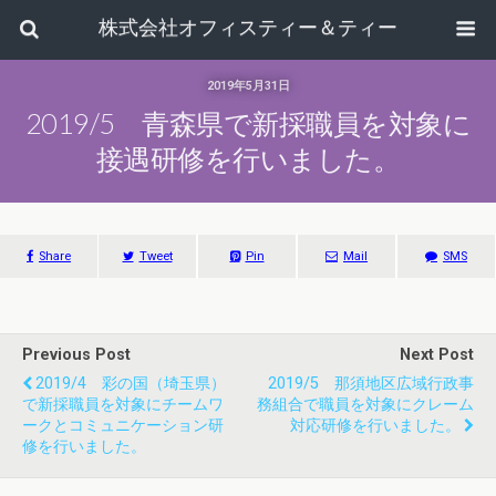
株式会社オフィスティー＆ティー
2019年5月31日
2019/5 青森県で新採職員を対象に
接遇研修を行いました。
Share
Tweet
Pin
Mail
SMS
Previous Post
Next Post
2019/4 彩の国（埼玉県）
2019/5 那須地区広域行政事
で新採職員を対象にチームワ
務組合で職員を対象にクレーム
ークとコミュニケーション研
対応研修を行いました。
修を行いました。