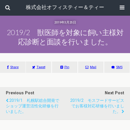
株式会社オフィスティー＆ティー
2019年3月25日
2019/2 獣医師を対象に飼い主様対
応診断と面談を行いました。
Share
Tweet
Pin
Mail
SMS
Previous Post
Next Post
2019/1 札幌駅総合開発で
2019/2 モスフードサービス
ショップ運営活性化研修を行
でお客様対応研修を行いまし
いました。
た。