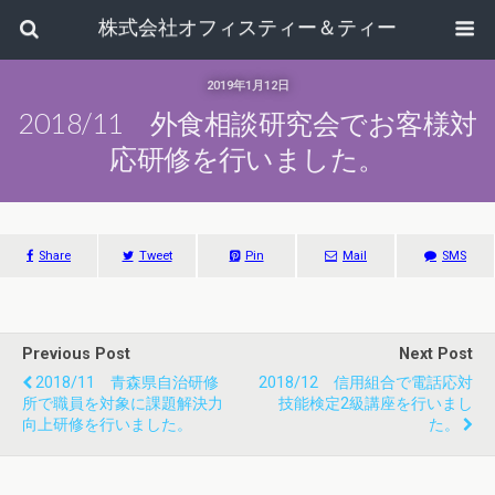
株式会社オフィスティー＆ティー
2019年1月12日
2018/11 外食相談研究会でお客様対
応研修を行いました。
Share
Tweet
Pin
Mail
SMS
Previous Post
Next Post
2018/11 青森県自治研修
2018/12 信用組合で電話応対
所で職員を対象に課題解決力
技能検定2級講座を行いまし
向上研修を行いました。
た。