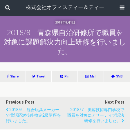
株式会社オフィスティー＆ティー
2018年8月1日
2018/8 青森県自治研修所で職員を
対象に課題解決力向上研修を行いまし
た。
Share
Tweet
Pin
Mail
SMS
Previous Post
Next Post
2018/6 総合玩具メーカー
2018/7 美容技術専門学校で
で電話応対技能検定2級講座を
職員を対象にアサーティブ話法
行いました。
研修を行いました。