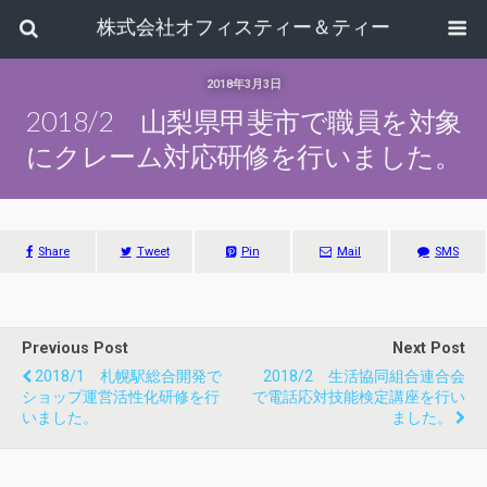
株式会社オフィスティー＆ティー
2018年3月3日
2018/2 山梨県甲斐市で職員を対象
にクレーム対応研修を行いました。
Share
Tweet
Pin
Mail
SMS
Previous Post
Next Post
2018/1 札幌駅総合開発で
2018/2 生活協同組合連合会
ショップ運営活性化研修を行
で電話応対技能検定講座を行い
いました。
ました。