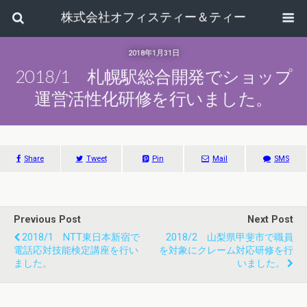
株式会社オフィスティー＆ティー
2018年1月31日
2018/1 札幌駅総合開発でショップ
運営活性化研修を行いました。
Share
Tweet
Pin
Mail
SMS
Previous Post
Next Post
2018/1 NTT東日本新宿で
2018/2 山梨県甲斐市で職員
電話応対技能検定講座を行い
を対象にクレーム対応研修を行
ました。
いました。