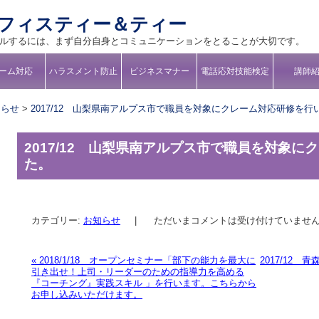
フィスティー＆ティー
ルするには、まず自分自身とコミュニケーションをとることが大切です。
ーム対応
ハラスメント防止
ビジネスマナー
電話応対技能検定
講師
知らせ
>
2017/12 山梨県南アルプス市で職員を対象にクレーム対応研修を行
2017/12 山梨県南アルプス市で職員を対象
た。
カテゴリー:
お知らせ
|
ただいまコメントは受け付けていませ
«
2018/1/18 オープンセミナー「部下の能力を最大に
2017/12
引き出せ！上司・リーダーのための指導力を高める
投稿ナビゲーション
『コーチング』実践スキル 」を行います。こちらから
お申し込みいただけます。