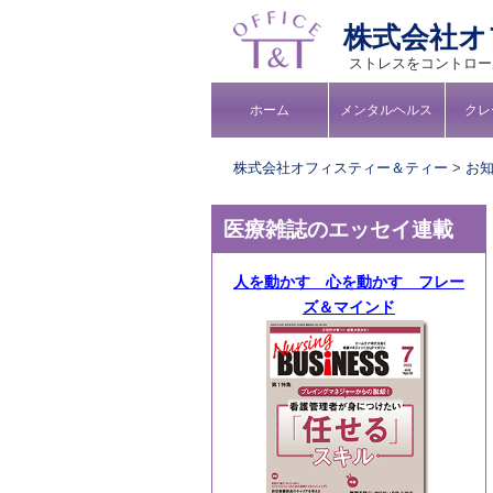
株式会社オ
ストレスをコントロー
コ
ホーム
メンタルヘルス
クレ
メインメニュー
ン
テ
株式会社オフィスティー＆ティー
>
お
ン
ツ
医療雑誌のエッセイ連載
へ
移
人を動かす 心を動かす フレー
動
ズ＆マインド