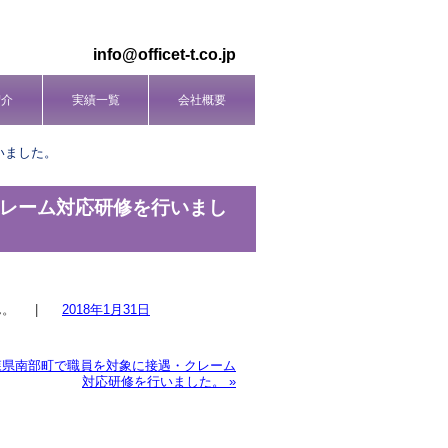
info@officet-t.co.jp
紹介
実績一覧
会社概要
いました。
にクレーム対応研修を行いまし
ん。
|
2018年1月31日
 青森県南部町で職員を対象に接遇・クレーム
対応研修を行いました。
»