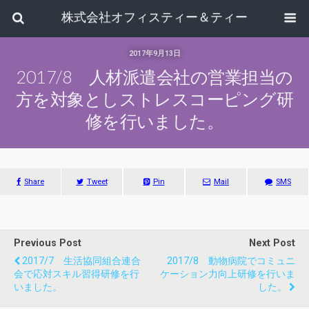
株式会社オフィスティー＆ティー
2017年9月13日
2017/8 人材派遣会社の営業担当の
方を対象としストレスコーピング研
修を行いました。
Share
Tweet
Pin
Mail
SMS
Previous Post
Next Post
2017/7 生活協同組合連合
2017/8 動物病院でコミュニ
会で応対スキル習得研修を行
ケーション力向上研修を行いま
いました。
した。