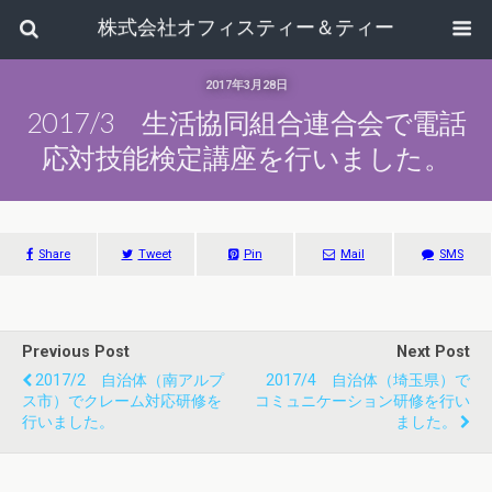
株式会社オフィスティー＆ティー
2017年3月28日
2017/3 生活協同組合連合会で電話
応対技能検定講座を行いました。
Share
Tweet
Pin
Mail
SMS
Previous Post
Next Post
2017/2 自治体（南アルプ
2017/4 自治体（埼玉県）で
ス市）でクレーム対応研修を
コミュニケーション研修を行い
行いました。
ました。