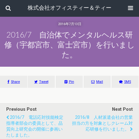
株式会社オフィスティー＆ティー
2016年7月13日
2016/7 自治体でメンタルヘルス研
修（宇都宮市、富士宮市）を行いまし
た。
Share
Tweet
Pin
Mail
SMS
Previous Post
Next Post
2016/7 電話応対技能検定
2016/8 人材派遣会社の営業
指導者部会の委員として、品
担当の方を対象としクレーム対
質向上研究会の開催に参画い
応研修を行いました。
たしました。